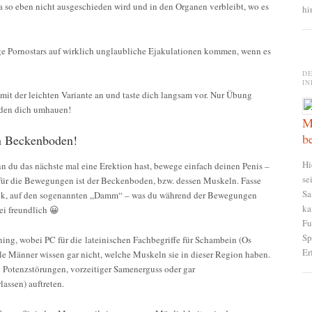
ma so eben nicht ausgeschieden wird und in den Organen verbleibt, wo es
hi
inige Pornostars auf wirklich unglaubliche Ejakulationen kommen, wenn es
D
IN
mit der leichten Variante an und taste dich langsam vor. Nur Übung
rden dich umhauen!
M
b
en Beckenboden!
Hi
du das nächste mal eine Erektion hast, bewege einfach deinen Penis –
se
für die Bewegungen ist der Beckenboden, bzw. dessen Muskeln. Fasse
Sa
ck, auf den sogenannten „Damm“ – was du während der Bewegungen
ka
ei freundlich 😀
Fu
Sp
ing, wobei PC für die lateinischen Fachbegriffe für Schambein (Os
Er
ele Männer wissen gar nicht, welche Muskeln sie in dieser Region haben.
n Potenzstörungen, vorzeitiger Samenerguss oder gar
assen) auftreten.