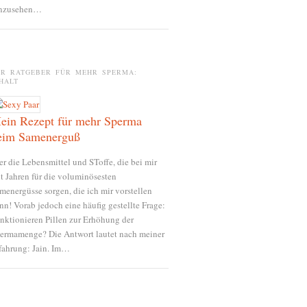
nzusehen…
ER RATGEBER FÜR MEHR SPERMA:
HALT
ein Rezept für mehr Sperma
eim Samenerguß
er die Lebensmittel und SToffe, die bei mir
it Jahren für die voluminösesten
menergüsse sorgen, die ich mir vorstellen
nn! Vorab jedoch eine häufig gestellte Frage:
nktionieren Pillen zur Erhöhung der
ermamenge? Die Antwort lautet nach meiner
fahrung: Jain. Im…