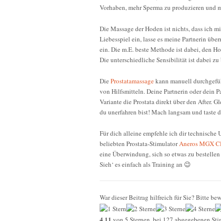
Vorhaben, mehr Sperma zu produzieren und m
Die Massage der Hoden ist nichts, dass ich mi
Liebesspiel ein, lasse es meine Partnerin üb
ein. Die m.E. beste Methode ist dabei, den H
Die unterschiedliche Sensibilität ist dabei zu 
Die
Prostatamassage
kann manuell durchgefüh
von Hilfsmitteln. Deine Partnerin oder dein P
Variante die Prostata direkt über den After. Gl
du unerfahren bist! Mach langsam und taste di
Für dich alleine empfehle ich dir technisch
beliebten Prostata-Stimulator
Aneros MGX Cl
eine Überwindung, sich so etwas zu bestellen 
Sieh‘ es einfach als Training an 😉
War dieser Beitrag hilfreich für Sie? Bitte bew
4,11
von
5
Sternen, bei
127
abgegebenen Sti