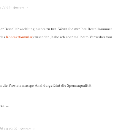
m
14:39
·
Antwort
→
 der Bestellabwicklung nichts zu tun. Wenn Sie mir Ihre Bestellnummer
 das
Kontaktformular
) zusenden, hake ich aber mal beim Vertreiber von
n die Prostata massge Anal durgeführt die Spermaqualität
euen….
16
um
00:00
·
Antwort
→