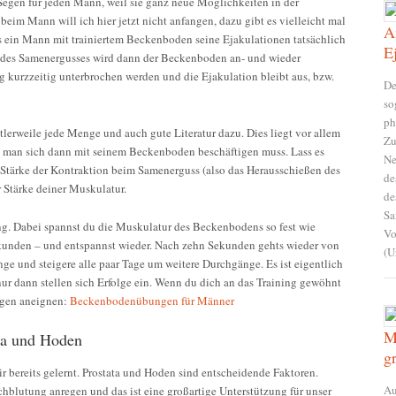
 Segen für jeden Mann, weil sie ganz neue Möglichkeiten in der
eim Mann will ich hier jetzt nicht anfangen, dazu gibt es vielleicht mal
A
ss ein Mann mit trainiertem Beckenboden seine Ejakulationen tatsächlich
E
g des Samenergusses wird dann der Beckenboden an- und wieder
ng kurzzeitig unterbrochen werden und die Ejakulation bleibt aus, bzw.
De
so
ph
erweile jede Menge und auch gute Literatur dazu. Dies liegt vor allem
Zu
 man sich dann mit seinem Beckenboden beschäftigen muss. Lass es
Ne
e Stärke der Kontraktion beim Samenerguss (also das Herausschießen des
de
Stärke deiner Muskulatur.
de
Sa
ng. Dabei spannst du die Muskulatur des Beckenbodens so fest wie
Vo
ekunden – und entspannst wieder. Nach zehn Sekunden gehts wieder von
(U
e und steigere alle paar Tage um weitere Durchgänge. Es ist eigentlich
nur dann stellen sich Erfolge ein. Wenn du dich an das Training gewöhnt
ngen aneignen:
Beckenbodenübungen für Männer
M
ta und Hoden
g
r bereits gelernt. Prostata und Hoden sind entscheidende Faktoren.
Au
chblutung anregen und das ist eine großartige Unterstützung für unser