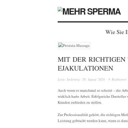
Wie Sie 
MIT DER RICHTIGEN 
JAKULATIONEN
Letzte Änderung:
29. Januar 2024
·
9 Reaktionen
Auch wenn es manchmal so scheint – die Arbeit
wirklich harte Arbeit. Erfolgreiche Darsteller v
Kunden zufrieden zu stellen.
Zur Professionalität gehört, die richtigen Me
Leistung gebracht werden kann, wenn es dar