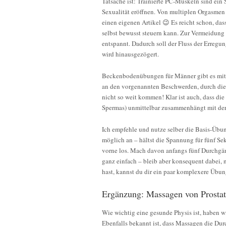
Tatsache ist: Trainierte PC-Muskeln sind ein
Sexualität eröffnen. Von multiplen Orgasmen b
einen eigenen Artikel 😉 Es reicht schon, da
selbst bewusst steuern kann. Zur Vermeidun
entspannt. Dadurch soll der Fluss der Erregu
wird hinausgezögert.
Beckenbodenübungen für Männer gibt es mittl
an den vorgenannten Beschwerden, durch die
nicht so weit kommen! Klar ist auch, dass di
Spermas) unmittelbar zusammenhängt mit der 
Ich empfehle und nutze selber die Basis-Übu
möglich an – hältst die Spannung für fünf S
vorne los. Mach davon anfangs fünf Durchgäng
ganz einfach – bleib aber konsequent dabei, 
hast, kannst du dir ein paar komplexere Übu
Ergänzung: Massagen von Prosta
Wie wichtig eine gesunde Physis ist, haben wi
Ebenfalls bekannt ist, dass Massagen die Dur