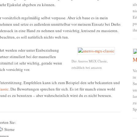
al
ehr Ejakulat abgeben zu können.
ni
Er
r vorsätzlich regelmäßig selbst verpasse. Aber ich baue es in mein
pr
ernehmen und setze es außerdem unmittelbar vor meinem Einsatz bei Drehs
ih
odensack in eine Hand zu nehmen und vorsichtig, kreisend zu massieren.
beachten, es soll natürlich nichts weh tun.
rt werden oder unter Einbeziehung
artner stimuliert bei der manuellen
M
Der Aneros MGX Classic,
eitmittel ist sehr wichtig, gerade wenn
erhältlich bei amazon
ch vorsichtig vor.
Vo
in
e Unterstützung. Empfehlen kann ich zum Beispiel den sehr bekannten und
Su
assic
. Die Bewertungen sprechen für sich. Es ist für manch einen wohl
un
und es zu benutzen – aber wahrscheinlich wirst du es nicht bereuen.
la
zu
Sp
erten Sie:
mmen.