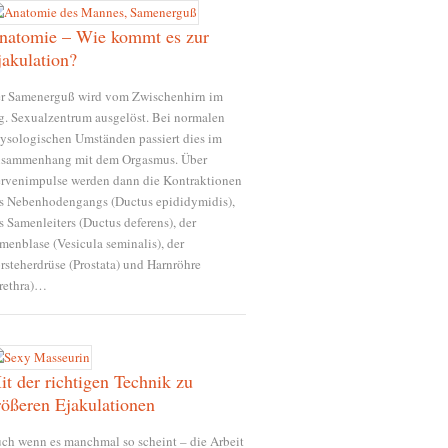
natomie – Wie kommt es zur
jakulation?
r Samenerguß wird vom Zwischenhirn im
g. Sexualzentrum ausgelöst. Bei normalen
ysologischen Umständen passiert dies im
sammenhang mit dem Orgasmus. Über
rvenimpulse werden dann die Kontraktionen
s Nebenhodengangs (Ductus epididymidis),
s Samenleiters (Ductus deferens), der
menblase (Vesicula seminalis), der
rsteherdrüse (Prostata) und Harnröhre
rethra)…
it der richtigen Technik zu
rößeren Ejakulationen
ch wenn es manchmal so scheint – die Arbeit