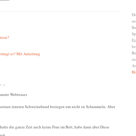
Di
au
Ih
Sp
ation?
Ej
be
Be
bringt es? Mit Anleitung
si
Ar
Hi
t
→
nannte Webteases
 seinen inneren Schweinehund besiegen um nicht zu Schummeln. Aber
 hatte die ganze Zeit auch keine Frau im Bett, habe dann aber Diese
ert.