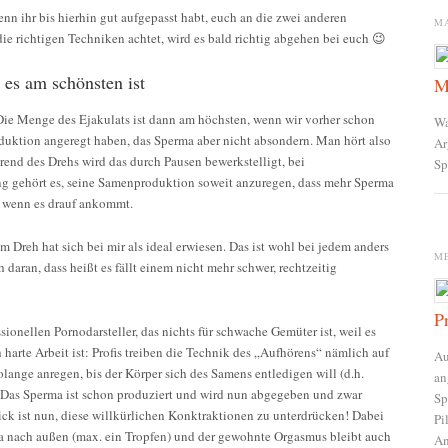
n ihr bis hierhin gut aufgepasst habt, euch an die zwei anderen
MA
ie richtigen Techniken achtet, wird es bald richtig abgehen bei euch 😉
 es am schönsten ist
M
le: Die Menge des Ejakulats ist dann am höchsten, wenn wir vorher schon
Wa
uktion angeregt haben, das Sperma aber nicht absondern. Man hört also
Ar
rend des Drehs wird das durch Pausen bewerkstelligt, bei
Sp
ng gehört es, seine Samenproduktion soweit anzuregen, dass mehr Sperma
t, wenn es drauf ankommt.
 Dreh hat sich bei mir als ideal erwiesen. Das ist wohl bei jedem anders
M
 daran, dass heißt es fällt einem nicht mehr schwer, rechtzeitig
P
sionellen Pornodarsteller, das nichts für schwache Gemüter ist, weil es
 harte Arbeit ist: Profis treiben die Technik des „Aufhörens“ nämlich auf
Au
lange anregen, bis der Körper sich des Samens entledigen will (d.h.
an
 Das Sperma ist schon produziert und wird nun abgegeben und zwar
Sp
ck ist nun, diese willkürlichen Konktraktionen zu unterdrücken! Dabei
Pi
ma nach außen (max. ein Tropfen) und der gewohnte Orgasmus bleibt auch
An