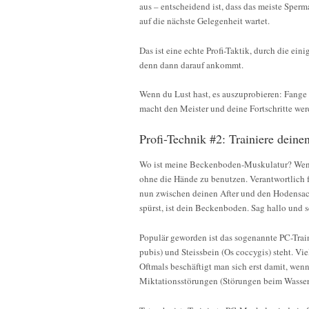
aus – entscheidend ist, dass das meiste Sper
auf die nächste Gelegenheit wartet.
Das ist eine echte Profi-Taktik, durch die e
denn dann darauf ankommt.
Wenn du Lust hast, es auszuprobieren: Fange 
macht den Meister und deine Fortschritte we
Profi-Technik #2: Trainiere dein
Wo ist meine Beckenboden-Muskulatur? Wenn 
ohne die Hände zu benutzen. Verantwortlich 
nun zwischen deinen After und den Hodensa
spürst, ist dein Beckenboden. Sag hallo und s
Populär geworden ist das sogenannte PC-Train
pubis) und Steissbein (Os coccygis) steht. Vi
Oftmals beschäftigt man sich erst damit, wen
Miktationsstörungen (Störungen beim Wasserl