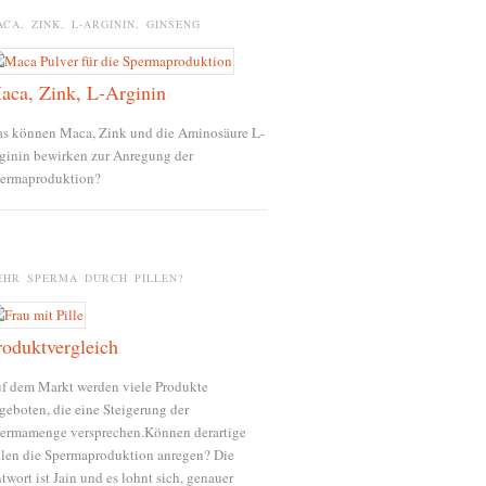
CA, ZINK, L-ARGININ, GINSENG
aca, Zink, L-Arginin
s können Maca, Zink und die Aminosäure L-
ginin bewirken zur Anregung der
ermaproduktion?
EHR SPERMA DURCH PILLEN?
roduktvergleich
f dem Markt werden viele Produkte
geboten, die eine Steigerung der
ermamenge versprechen.Können derartige
llen die Spermaproduktion anregen? Die
twort ist Jain und es lohnt sich, genauer