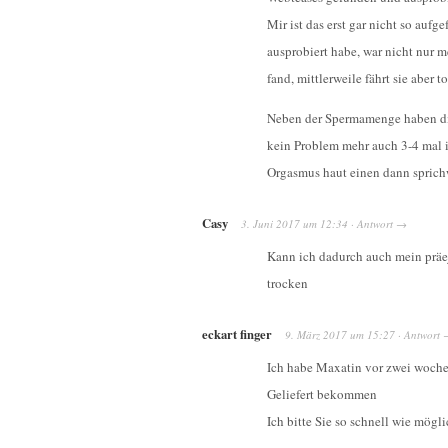
Mir ist das erst gar nicht so aufg
ausprobiert habe, war nicht nur m
fand, mittlerweile fährt sie aber to
Neben der Spermamenge haben die
kein Problem mehr auch 3-4 mal i
Orgasmus haut einen dann spric
Casy
3. Juni 2017
um
12:34
·
Antwort
→
Kann ich dadurch auch mein präe
trocken
eckart finger
9. März 2017
um
15:27
·
Antwort
Ich habe Maxatin vor zwei wochen 
Geliefert bekommen
Ich bitte Sie so schnell wie mög