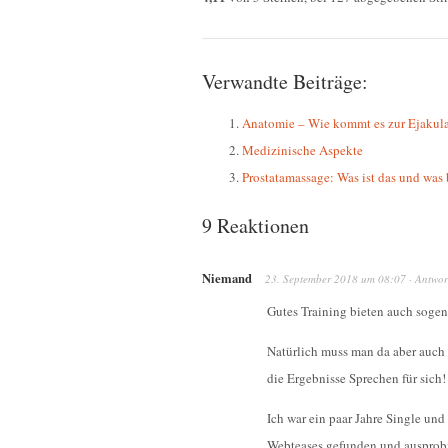
Verwandte Beiträge:
Anatomie – Wie kommt es zur Ejakul
Medizinische Aspekte
Prostatamassage: Was ist das und was 
9 Reaktionen
Niemand
23. September 2018
um
08:07
·
Antwor
Gutes Training bieten auch soge
Natürlich muss man da aber auch
die Ergebnisse Sprechen für sich!
Ich war ein paar Jahre Single und
Webteases gefunden und ausprobi