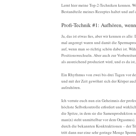
Lernt hier meine Top-2-Techniken kennen. Wen
Bestandteile meines Rezeptes haltet und auf d
Profi-Technik #1: Aufhören, wenn
Ja, das ist etwas fies, aber wir kennen es al
mal angeregt waren und damit die Spermaprod
auf, wenn man so richtig schön dabei ist. Wäh
Positionswechseln. Aber auch zur Vorbereitu
als ausreichend produziert wird, und es da is
Ein Rhythmus von zwei bis drei Tagen vor dem
und mit der Zeit gewöhnt sich der Körper auch
aufzuhören.
Ich verrate euch nun ein Geheimnis der profes
höchste Selbstkontrolle erfordert und wirklich
die Spitze, in dem sie die Samenproduktion so
man(n) steht unmittelbar vor dem Orgasmus).
durch die bekannten Konktraktionen – der Tri
tritt dann nur eine sehr geringe Menge Sper