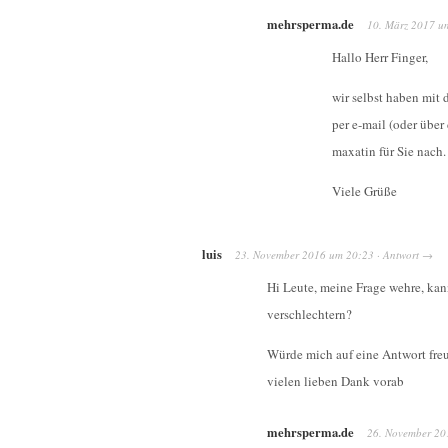
mehrsperma.de
10. März 2017
u
Hallo Herr Finger,
wir selbst haben mit
per e-mail (oder über
maxatin für Sie nach.
Viele Grüße
luis
23. November 2016
um
20:23
·
Antwort
→
Hi Leute, meine Frage wehre, kan
verschlechtern?
Würde mich auf eine Antwort fr
vielen lieben Dank vorab
mehrsperma.de
26. November 20